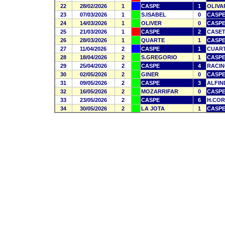
22
28/02/2026
1
CASPE
1
OLIV
23
07/03/2026
1
S.ISABEL
0
CASP
24
14/03/2026
1
OLIVER
0
CASP
25
21/03/2026
1
CASPE
2
CASET
26
28/03/2026
1
QUARTE
1
CASP
27
11/04/2026
2
CASPE
1
CUAR
28
18/04/2026
2
S.GREGORIO
1
CASP
29
25/04/2026
2
CASPE
4
RACI
30
02/05/2026
2
GINER
0
CASP
31
09/05/2026
2
CASPE
3
ALFIN
32
16/05/2026
2
MOZARRIFAR
0
CASP
33
23/05/2026
2
CASPE
6
H.COR
34
30/05/2026
2
LA JOTA
1
CASP