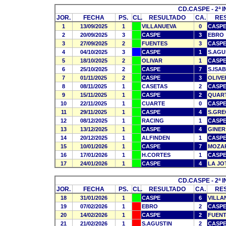
CD.CASPE - 2ª I
JOR.
FECHA
PS.
CL.
RESULTADO
CA.
RE
1
13/09/2025
1
VILLANUEVA
0
CASP
2
20/09/2025
3
CASPE
3
EBRO
3
27/09/2025
2
FUENTES
3
CASP
4
04/10/2025
3
CASPE
1
S.AGU
5
18/10/2025
2
OLIVAR
1
CASP
6
25/10/2025
2
CASPE
7
S.ISA
7
01/11/2025
2
CASPE
3
OLIVE
8
08/11/2025
1
CASETAS
2
CASP
9
15/11/2025
1
CASPE
2
QUAR
10
22/11/2025
1
CUARTE
0
CASP
11
29/11/2025
1
CASPE
4
S.GRE
12
08/12/2025
1
RACING
1
CASP
13
13/12/2025
1
CASPE
4
GINER
14
20/12/2025
1
ALFINDEN
1
CASP
15
10/01/2026
1
CASPE
7
MOZA
16
17/01/2026
1
H.CORTES
1
CASP
17
24/01/2026
1
CASPE
4
LA JO
CD.CASPE - 2ª I
JOR.
FECHA
PS.
CL.
RESULTADO
CA.
RE
18
31/01/2026
1
CASPE
6
VILLA
19
07/02/2026
1
EBRO
2
CASP
20
14/02/2026
1
CASPE
2
FUENT
21
21/02/2026
1
S.AGUSTIN
2
CASP